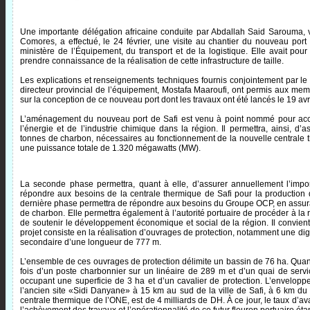
Une importante délégation africaine conduite par Abdallah Said Sarouma, 
Comores, a effectué, le 24 février, une visite au chantier du nouveau port d
ministère de l’Équipement, du transport et de la logistique. Elle avait p
prendre connaissance de la réalisation de cette infrastructure de taille.
Les explications et renseignements techniques fournis conjointement par 
directeur provincial de l’équipement, Mostafa Maaroufi, ont permis aux memb
sur la conception de ce nouveau port dont les travaux ont été lancés le 19 avr
L’aménagement du nouveau port de Safi est venu à point nommé pour acc
l’énergie et de l’industrie chimique dans la région. Il permettra, ainsi, d’
tonnes de charbon, nécessaires au fonctionnement de la nouvelle centrale th
une puissance totale de 1.320 mégawatts (MW).
La seconde phase permettra, quant à elle, d’assurer annuellement l’impo
répondre aux besoins de la centrale thermique de Safi pour la production 
dernière phase permettra de répondre aux besoins du Groupe OCP, en assuran
de charbon. Elle permettra également à l’autorité portuaire de procéder à la re
de soutenir le développement économique et social de la région. Il convien
projet consiste en la réalisation d’ouvrages de protection, notamment une di
secondaire d’une longueur de 777 m.
L’ensemble de ces ouvrages de protection délimite un bassin de 76 ha. Quant
fois d’un poste charbonnier sur un linéaire de 289 m et d’un quai de servi
occupant une superficie de 3 ha et d’un cavalier de protection. L’envelop
l’ancien site «Sidi Danyane» à 15 km au sud de la ville de Safi, à 6 km d
centrale thermique de l’ONE, est de 4 milliards de DH. À ce jour, le taux d’