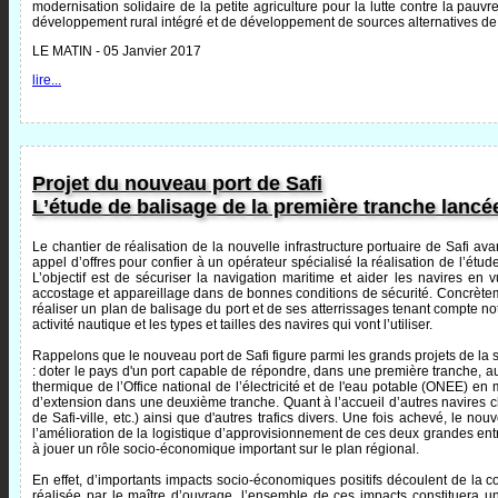
modernisation solidaire de la petite agriculture pour la lutte contre la pauvr
développement rural intégré et de développement de sources alternatives de
LE MATIN - 05 Janvier 2017
lire...
Projet du nouveau port de Safi
L’étude de balisage de la première tranche lancé
Le chantier de réalisation de la nouvelle infrastructure portuaire de Safi a
appel d’offres pour confier à un opérateur spécialisé la réalisation de l’ét
L’objectif est de sécuriser la navigation maritime et aider les navires en 
accostage et appareillage dans de bonnes conditions de sécurité. Concrètemen
réaliser un plan de balisage du port et de ses atterrissages tenant compte 
activité nautique et les types et tailles des navires qui vont l’utiliser.
Rappelons que le nouveau port de Safi figure parmi les grands projets de la st
: doter le pays d'un port capable de répondre, dans une première tranche, a
thermique de l’Office national de l’électricité et de l'eau potable (ONEE) en 
d’extension dans une deuxième tranche. Quant à l’accueil d’autres navires ch
de Safi-ville, etc.) ainsi que d'autres trafics divers. Une fois achevé, le 
l’amélioration de la logistique d’approvisionnement de ces deux grandes entre
à jouer un rôle socio-économique important sur le plan régional.
En effet, d’importants impacts socio-économiques positifs découlent de la c
réalisée par le maître d’ouvrage, l’ensemble de ces impacts constituera 