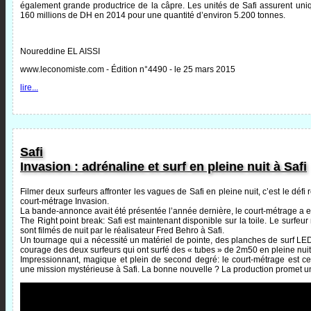
également grande productrice de la câpre. Les unités de Safi assurent uni
160 millions de DH en 2014 pour une quantité d’environ 5.200 tonnes.
Noureddine EL AISSI
www.leconomiste.com - Édition n°4490 - le 25 mars 2015
lire...
Safi
Invasion : adrénaline et surf en pleine nuit à Safi
Filmer deux surfeurs affronter les vagues de Safi en pleine nuit, c’est le dé
court-métrage Invasion.
La bande-annonce avait été présentée l’année dernière, le court-métrage a en
The Right point break: Safi est maintenant disponible sur la toile. Le surf
sont filmés de nuit par le réalisateur Fred Behro à Safi.
Un tournage qui a nécessité un matériel de pointe, des planches de surf LED,
courage des deux surfeurs qui ont surfé des « tubes » de 2m50 en pleine nuit
Impressionnant, magique et plein de second degré: le court-métrage est c
une mission mystérieuse à Safi. La bonne nouvelle ? La production promet un