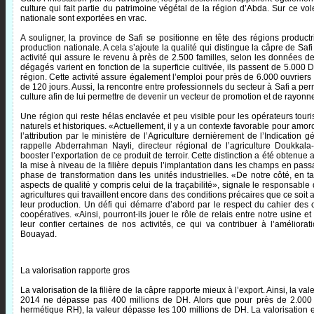
culture qui fait partie du patrimoine végétal de la région d’Abda. Sur ce vo
nationale sont exportées en vrac.
A souligner, la province de Safi se positionne en tête des régions produ
production nationale. A cela s’ajoute la qualité qui distingue la câpre de Safi 
activité qui assure le revenu à près de 2.500 familles, selon les données de
dégagés varient en fonction de la superficie cultivée, ils passent de 5.000
région. Cette activité assure également l’emploi pour près de 6.000 ouvrier
de 120 jours. Aussi, la rencontre entre professionnels du secteur à Safi a pe
culture afin de lui permettre de devenir un vecteur de promotion et de rayonn
Une région qui reste hélas enclavée et peu visible pour les opérateurs touri
naturels et historiques. «Actuellement, il y a un contexte favorable pour amorc
l’attribution par le ministère de l’Agriculture dernièrement de l’Indicatio
rappelle Abderrahman Nayli, directeur régional de l’agriculture Doukkala-
booster l’exportation de ce produit de terroir. Cette distinction a été obtenue
la mise à niveau de la filière depuis l’implantation dans les champs en passan
phase de transformation dans les unités industrielles. «De notre côté, en t
aspects de qualité y compris celui de la traçabilité», signale le responsable 
agricultures qui travaillent encore dans des conditions précaires que ce soit
leur production. Un défi qui démarre d’abord par le respect du cahier des
coopératives. «Ainsi, pourront-ils jouer le rôle de relais entre notre usine e
leur confier certaines de nos activités, ce qui va contribuer à l’amélior
Bouayad.
La valorisation rapporte gros
La valorisation de la filière de la câpre rapporte mieux à l’export. Ainsi, la 
2014 ne dépasse pas 400 millions de DH. Alors que pour près de 2.000 
hermétique RH), la valeur dépasse les 100 millions de DH. La valorisation e