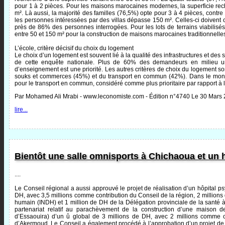
pour 1 à 2 pièces. Pour les maisons marocaines modernes, la superficie r
m². Là aussi, la majorité des familles (76,5%) opte pour 3 à 4 pièces, contre 
les personnes intéressées par des villas dépasse 150 m². Celles-ci doivent 
près de 86% des personnes interrogées. Pour les lots de terrains viabilisé
entre 50 et 150 m² pour la construction de maisons marocaines traditionnelles 
L’école, critère décisif du choix du logement
Le choix d’un logement est souvent lié à la qualité des infrastructures et des 
de cette enquête nationale. Plus de 60% des demandeurs en milieu urb
d’enseignement est une priorité. Les autres critères de choix du logement so
souks et commerces (45%) et du transport en commun (42%). Dans le mond
pour le transport en commun, considéré comme plus prioritaire par rapport à
Par Mohamed Ali Mrabi - www.leconomiste.com - Édition n°4740 Le 30 Mars
lire...
Bientôt une salle omnisports à Chichaoua et un h
....
Le Conseil régional a aussi approuvé le projet de réalisation d’un hôpital ps
DH, avec 3,5 millions comme contribution du Conseil de la région, 2 millions
humain (INDH) et 1 million de DH de la Délégation provinciale de la santé 
partenariat relatif au parachèvement de la construction d’une maison 
d’Essaouira) d’un û global de 3 millions de DH, avec 2 millions comme c
d’Akermoud. Le Conseil a également procédé à l’approbation d’un projet d