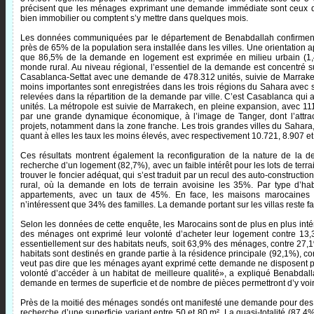
précisent que les ménages exprimant une demande immédiate sont ceux q
bien immobilier ou comptent s’y mettre dans quelques mois.
Les données communiquées par le département de Benabdallah confirment l
près de 65% de la population sera installée dans les villes. Une orientation a
que 86,5% de la demande en logement est exprimée en milieu urbain (1,4 
monde rural. Au niveau régional, l’essentiel de la demande est concentré s
Casablanca-Settat avec une demande de 478.312 unités, suivie de Marrake
moins importantes sont enregistrées dans les trois régions du Sahara ave
relevées dans la répartition de la demande par ville. C’est Casablanca qui
unités. La métropole est suivie de Marrakech, en pleine expansion, avec 11
par une grande dynamique économique, à l’image de Tanger, dont l’attrac
projets, notamment dans la zone franche. Les trois grandes villes du Sahara
quant à elles les taux les moins élevés, avec respectivement 10.721, 8.907 et
Ces résultats montrent également la reconfiguration de la nature de la
recherche d’un logement (82,7%), avec un faible intérêt pour les lots de terrai
trouver le foncier adéquat, qui s’est traduit par un recul des auto-constructi
rural, où la demande en lots de terrain avoisine les 35%. Par type d’ha
appartements, avec un taux de 45%. En face, les maisons marocaines
n’intéressent que 34% des familles. La demande portant sur les villas reste
Selon les données de cette enquête, les Marocains sont de plus en plus inté
des ménages ont exprimé leur volonté d’acheter leur logement contre 13,
essentiellement sur des habitats neufs, soit 63,9% des ménages, contre 27,
habitats sont destinés en grande partie à la résidence principale (92,1%), 
veut pas dire que les ménages ayant exprimé cette demande ne disposent pas
volonté d’accéder à un habitat de meilleure qualité», a expliqué Benabdall
demande en termes de superficie et de nombre de pièces permettront d’y voir 
Près de la moitié des ménages sondés ont manifesté une demande pour des a
recherche d’une superficie variant entre 50 et 80 m². La quasi-totalité (87,