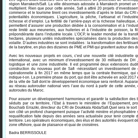
région Marrakech/Safi. La ville désormais adossée à Marrakech promet un v
multiplient. Rien que pour cette année, Safi a attiré 20 projets d’investisse
commerce et le tourisme tirent ces investissements d’après le bilan du CRI 
potentialités économiques. L’agriculture, la pêche, l’artisanat et l’indust
richesse et d’emploi. La fertilité de l’arrière-pays et la richesse halieutiqu
permettent d’assurer une production dédiée à la consommation et à l’industri
reste limité aux meuneries, aux huileries et à l’industrie de poisson, la
prépondérante dans l’industrie locale. L’OCP, le leader mondial de la tran
hectares, plusieurs unités industrielles spécialisées dans la production de
volaille. D’autres industries se sont installées : la transformation des fertilisa
de la barytine, en plus des dizaines de PME et PMI qui gravitent autour des don
Avec les nouveaux projets en cours, c’est une nouvelle cité industrielle
international, avec un minimum d’investissement de 30 milliards de DH ,
logistique et une zone industrielle. Il est programmé deux extensions dud
construction du nouveau port de Safi -nécessitant un investissement de 
opérationnelle à fin 2017 en même temps que la centrale thermique, qui 
indique-t-on. La première phase du port, qui doit être achevée en août 2017 
de la ville de Safi dont le développement économique sera renforcé. Auparav
au réseau autoroutier national vers l’axe du nord à partir de cette anné
autoroutes du Maroc.
Pour assurer un développement harmonieux et garantir la satisfaction des
séduits par ce territoire, l’Etat à travers le ministère de l’Equipement, p
Bouchaib Erraziki, directeur du CRI de Doukkala Abda/Safi.Quel sera le sort du
son côté un profond changement puisque l’activité minière et phosphatière so
requalification faite depuis des années sera actualisée pour tenir compt
territoire. Les opérateurs économiques, des élus et des autorités évoquent dé
zone offshore, quai de plaisance et quai de croisières.
Badra BERRISSOULE