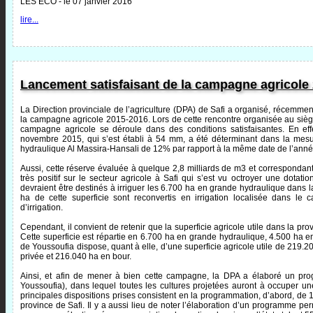
LES ECO - le 07 janvier 2016
lire...
Lancement satisfaisant de la campagne agricole
La Direction provinciale de l’agriculture (DPA) de Safi a organisé, récemme
la campagne agricole 2015-2016. Lors de cette rencontre organisée au siège 
campagne agricole se déroule dans des conditions satisfaisantes. En eff
novembre 2015, qui s’est établi à 54 mm, a été déterminant dans la mesu
hydraulique Al Massira-Hansali de 12% par rapport à la même date de l’ann
Aussi, cette réserve évaluée à quelque 2,8 milliards de m3 et corresponda
très positif sur le secteur agricole à Safi qui s’est vu octroyer une dotat
devraient être destinés à irriguer les 6.700 ha en grande hydraulique dans l
ha de cette superficie sont reconvertis en irrigation localisée dans l
d’irrigation.
Cependant, il convient de retenir que la superficie agricole utile dans la pro
Cette superficie est répartie en 6.700 ha en grande hydraulique, 4.500 ha en
de Youssoufia dispose, quant à elle, d’une superficie agricole utile de 219.20
privée et 216.040 ha en bour.
Ainsi, et afin de mener à bien cette campagne, la DPA a élaboré un pro
Youssoufia), dans lequel toutes les cultures projetées auront à occuper u
principales dispositions prises consistent en la programmation, d’abord, de
province de Safi. Il y a aussi lieu de noter l’élaboration d’un programme p