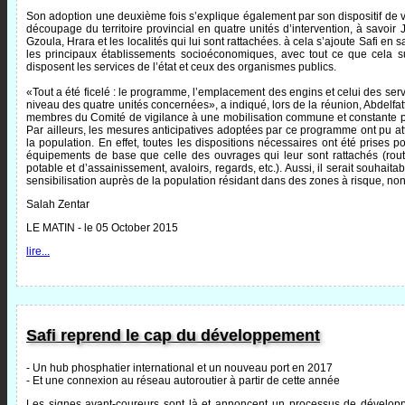
Son adoption une deuxième fois s’explique également par son dispositif de vi
découpage du territoire provincial en quatre unités d’intervention, à savoi
Gzoula, Hrara et les localités qui lui sont rattachées. à cela s’ajoute Safi en s
les principaux établissements socioéconomiques, avec tout ce que cela 
disposent les services de l’état et ceux des organismes publics.
«Tout a été ficelé : le programme, l’emplacement des engins et celui des ser
niveau des quatre unités concernées», a indiqué, lors de la réunion, Abdelfat
membres du Comité de vigilance à une mobilisation commune et constante po
Par ailleurs, les mesures anticipatives adoptées par ce programme ont pu atté
la population. En effet, toutes les dispositions nécessaires ont été prises po
équipements de base que celle des ouvrages qui leur sont rattachés (route
potable et d’assainissement, avaloirs, regards, etc.). Aussi, il serait sou
sensibilisation auprès de la population résidant dans des zones à risque, non 
Salah Zentar
LE MATIN - le 05 October 2015
lire...
Safi reprend le cap du développement
- Un hub phosphatier international et un nouveau port en 2017
- Et une connexion au réseau autoroutier à partir de cette année
Les signes avant-coureurs sont là et annoncent un processus de développe