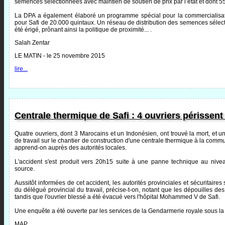
semences sélectionnées avec maintien de soutien de prix par l’état et dont 55.
La DPA a également élaboré un programme spécial pour la commercialisati
pour Safi de 20.000 quintaux. Un réseau de distribution des semences sélect
été érigé, prônant ainsi la politique de proximité... .
Salah Zentar
LE MATIN - le 25 novembre 2015
lire...
Centrale thermique de Safi : 4 ouvriers périssent
Quatre ouvriers, dont 3 Marocains et un Indonésien, ont trouvé la mort, et u
de travail sur le chantier de construction d'une centrale thermique à la com
apprend-on auprès des autorités locales.
L'accident s'est produit vers 20h15 suite à une panne technique au nive
source.
Aussitôt informées de cet accident, les autorités provinciales et sécuritai
du délégué provincial du travail, précise-t-on, notant que les dépouilles de
tandis que l'ouvrier blessé a été évacué vers l'hôpital Mohammed V de Safi.
Une enquête a été ouverte par les services de la Gendarmerie royale sous la
MAP