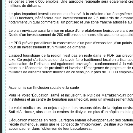
est censé créer 6.000 emplois. Une agropôle régionale sera également cr
millions de dirhams.
Le plus important investissement est réservé à la création d'un écosystème i
3.000 hectares, bénéficiera d'un investissement de 2,5 milliards de dirhams
notamment un quai commercial, un port sec et une zone franche adossée au 
Le plan envisage aussi la mise en place d'une plateforme logistique tirant pro
Dotée d'un investissement de 200 millions de dirhams, elle aura une capacit
Le PDR prévoit par ailleurs la construction d'un parc d'exposition, d'un palais
pour un investissement d'un milliard de dirhams.
L'aspect touristique de la région n'est pas en reste dans le PDR qui prévoi
luxe. Ce projet s'articule autour du savoir-faire traditionnel local en artisana
valorisation de l'artisanat est également envisagée, conformément à la vo
miser sur l'économie de proximité et favoriser l'émergence de projets et de m
milliards de dirhams seront investis en ce sens, pour près de 11.000 emplois 
Accent mis sur l'inclusion sociale et la santé
Pour le volet "Éducation, santé et inclusion", le PDR de Marrakech-Safi por
instituteurs et un centre de formation paramédical, pour un investissement tot
Le volet médical est un enjeu majeur. Les responsables de la région envisa
Safi et Al Haouz, ainsi que six centres de dialyse, en plus d'un hôpital mobil
L'éducation n'est pas en reste. La région entend développer avec ses partena
l'école numérique, ainsi que le concept de "micro-lycée". Destiné aux lyc
accompagner dans l'obtention de leur baccalauréat.