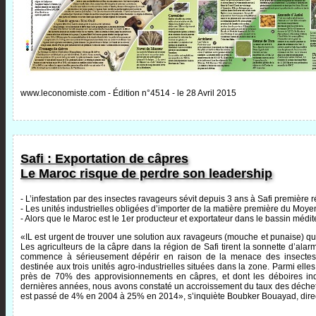
www.leconomiste.com - Édition n°4514 - le 28 Avril 2015
Safi : Exportation de câpres
Le Maroc risque de perdre son leadership
- L’infestation par des insectes ravageurs sévit depuis 3 ans à Safi première 
- Les unités industrielles obligées d’importer de la matière première du Moye
- Alors que le Maroc est le 1er producteur et exportateur dans le bassin médi
«IL est urgent de trouver une solution aux ravageurs (mouche et punaise) qui
Les agriculteurs de la câpre dans la région de Safi tirent la sonnette d’ala
commence à sérieusement dépérir en raison de la menace des insectes 
destinée aux trois unités agro-industrielles situées dans la zone. Parmi elles,
près de 70% des approvisionnements en câpres, et dont les déboires in
dernières années, nous avons constaté un accroissement du taux des déchet
est passé de 4% en 2004 à 25% en 2014», s’inquiète Boubker Bouayad, direct