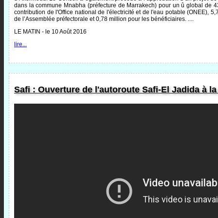
dans la commune Mnabha (préfecture de Marrakech) pour un û global de 43
contribution de l'Office national de l'électricité et de l'eau potable (ONEE), 
de l’Assemblée préfectorale et 0,78 million pour les bénéficiaires. ....
LE MATIN - le 10 Août 2016
lire...
Safi : Ouverture de l'autoroute Safi-El Jadida à la