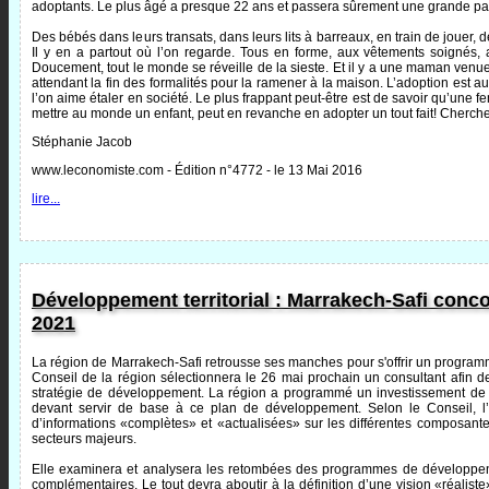
adoptants. Le plus âgé a presque 22 ans et passera sûrement une grande partie
Des bébés dans leurs transats, dans leurs lits à barreaux, en train de jouer, 
Il y en a partout où l’on regarde. Tous en forme, aux vêtements soignés,
Doucement, tout le monde se réveille de la sieste. Et il y a une maman venue s
attendant la fin des formalités pour la ramener à la maison. L’adoption est 
l’on aime étaler en société. Le plus frappant peut-être est de savoir qu’une fe
mettre au monde un enfant, peut en revanche en adopter un tout fait! Cherchez l
Stéphanie Jacob
www.leconomiste.com - Édition n°4772 - le 13 Mai 2016
lire...
Développement territorial : Marrakech-Safi conco
2021
La région de Marrakech-Safi retrousse ses manches pour s'offrir un progr
Conseil de la région sélectionnera le 26 mai prochain un consultant afin de
stratégie de développement. La région a programmé un investissement de 1
devant servir de base à ce plan de développement. Selon le Conseil, l’
d’informations «complètes» et «actualisées» sur les différentes composantes 
secteurs majeurs.
Elle examinera et analysera les retombées des programmes de développent
complémentaires. Le tout devra aboutir à la définition d’une vision «réalis