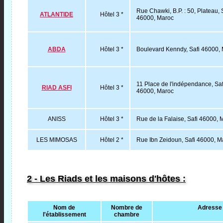
Rue Chawki, B.P. : 50, Plateau, 
ATLANTIDE
Hôtel 3 *
46000, Maroc
ABDA
Hôtel 3 *
Boulevard Kenndy, Safi 46000,
11 Place de l'indépendance, Saf
RIAD ASFI
Hôtel 3 *
46000, Maroc
ANISS
Hôtel 3 *
Rue de la Falaise, Safi 46000, 
LES MIMOSAS
Hôtel 2 *
Rue Ibn Zeidoun, Safi 46000, M
2 - Les Riads et les maisons d'hôtes :
Nom de
Nombre de
Adresse
l'établissement
chambre