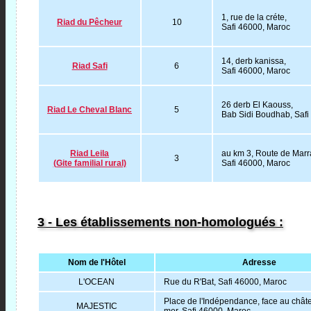
1, rue de la créte,
Riad du Pêcheur
10
Safi 46000, Maroc
14, derb kanissa,
Riad Safi
6
Safi 46000, Maroc
26 derb El Kaouss,
Riad Le Cheval Blanc
5
Bab Sidi Boudhab, Safi
Riad Leila
au km 3, Route de Marr
3
(Gite familial rural)
Safi 46000, Maroc
3 - Les établissements non-homologués :
Nom de l'Hôtel
Adresse
L'OCEAN
Rue du R'Bat, Safi 46000, Maroc
Place de l'Indépendance, face au chât
MAJESTIC