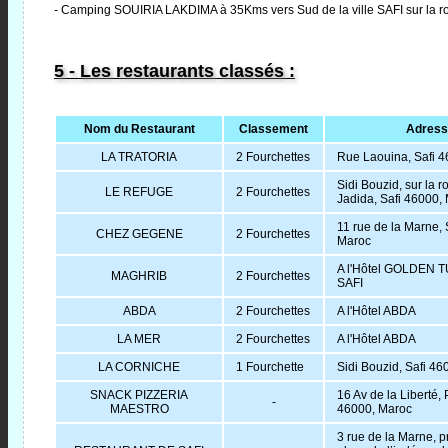
- Camping SOUIRIA LAKDIMA à 35Kms vers Sud de la ville SAFI sur la rou
5 - Les restaurants classés :
Nom du Restaurant
Classement
Adress
LA TRATORIA
2 Fourchettes
Rue Laouina, Safi 
Sidi Bouzid, sur la r
LE REFUGE
2 Fourchettes
Jadida, Safi 46000,
11 rue de la Marne, 
CHEZ GEGENE
2 Fourchettes
Maroc
A l'Hôtel GOLDEN 
MAGHRIB
2 Fourchettes
SAFI
ABDA
2 Fourchettes
A l'Hôtel ABDA
LA MER
2 Fourchettes
A l'Hôtel ABDA
LA CORNICHE
1 Fourchette
Sidi Bouzid, Safi 4
SNACK PIZZERIA
16 Av de la Liberté, 
-
MAESTRO
46000, Maroc
3 rue de la Marne, p